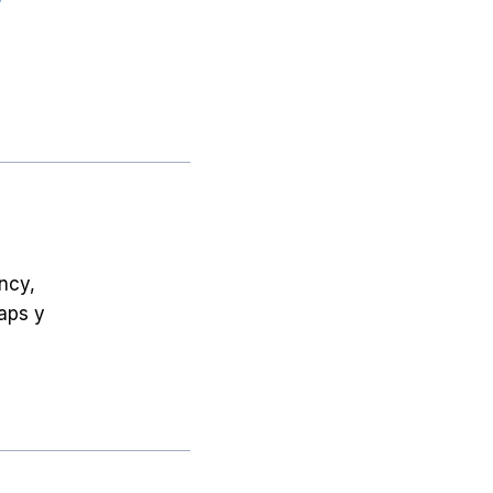
ncy,
aps y