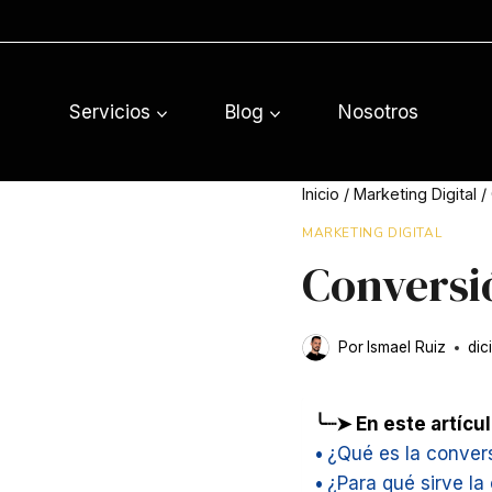
Saltar
al
contenido
Servicios
Blog
Nosotros
Inicio
/
Marketing Digital
/
MARKETING DIGITAL
Conversi
Por
Ismael Ruiz
dic
╰┈➤ En este artícu
¿Qué es la conver
¿Para qué sirve la