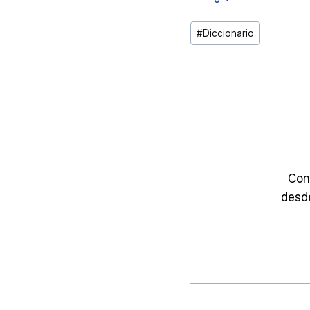
Etiquetas
#
Diccionario
de
la
entrada:
Con
desd