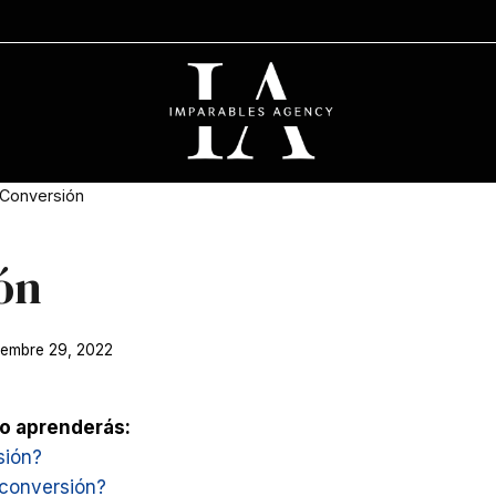
Conversión
ón
iembre 29, 2022
lo aprenderás:
sión?
 conversión?