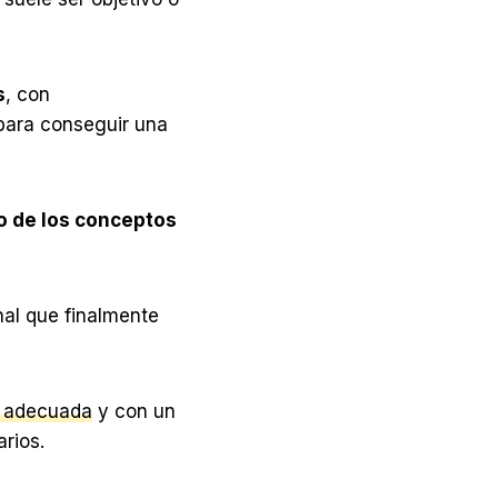
s
, con
para conseguir una
no de los conceptos
inal que finalmente
g adecuada
y con un
rios.