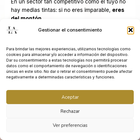
En un sector tan competitivo como el tuyo no
hay medias tintas: si no eres imparable,
eres
del montón
.
Gestionar el consentimiento
Si quieres saber cómo trabajamos o deseas
más información, mándanos un email o llama
Para brindar las mejores experiencias, utilizamos tecnologías como
al siguiente teléfono:
cookies para almacenar y/o acceder a información del dispositivo.
Dar su consentimiento a estas tecnologías nos permitirá procesar
datos como el comportamiento de navegación o identificaciones
únicas en este sitio. No dar o retirar el consentimiento puede afectar
+34 670 31 21 45
negativamente a determinadas características y funciones.
ismael@imparables.agency
Aceptar
Rechazar
¿Cómo te llamas?
*
Ver preferencias