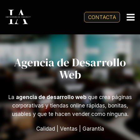
Saltar
al
CONTACTA
contenido
Agencia de Desarrollo
Web
La
agencia de desarrollo web
que crea páginas
corporativas y tiendas online rápidas, bonitas,
usables y que te hacen vender como ninguna.
Calidad | Ventas | Garantía