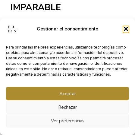
IMPARABLE
Trabajamos para que tu
Gestionar el consentimiento
negocio se sienta así.
Para brindar las mejores experiencias, utilizamos tecnologías como
En un sector tan competitivo como el tuyo no
cookies para almacenar y/o acceder a información del dispositivo.
hay medias tintas: si no eres imparable,
eres
Dar su consentimiento a estas tecnologías nos permitirá procesar
datos como el comportamiento de navegación o identificaciones
del montón
.
únicas en este sitio. No dar o retirar el consentimiento puede afectar
negativamente a determinadas características y funciones.
Si quieres saber cómo trabajamos o deseas
más información, mándanos un email o llama
Aceptar
al siguiente teléfono:
Rechazar
+34 670 31 21 45
Ver preferencias
ismael@imparables.agency