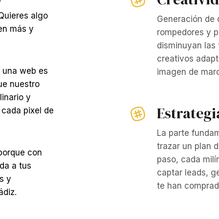
r
Quieres algo
Generación de c
en más y
rompedores y p
disminuyan las
creativos adap
r una web es
imagen de marc
ue nuestro
inario y
Estrategi
 cada pixel de
La parte fundam
trazar un plan 
 porque con
paso, cada milí
da a tus
captar leads, ge
s y
te han comprad
ádiz.