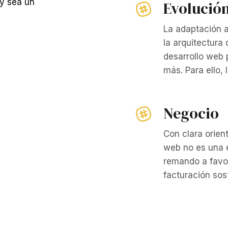
 y sea un
Evolució
La adaptación 
la arquitectura
desarrollo web 
más. Para ello, 
Negocio
Con clara orien
web no es una 
remando a favor
facturación sos