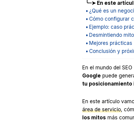
╰┈➤ En este artícu
¿Qué es un negoci
Cómo configurar c
Ejemplo: caso prác
Desmintiendo mitos
Mejores prácticas 
Conclusión y próx
En el mundo del SEO l
Google
puede genera
tu posicionamiento 
En este artículo vam
área de servicio
, cóm
los mitos
más comune