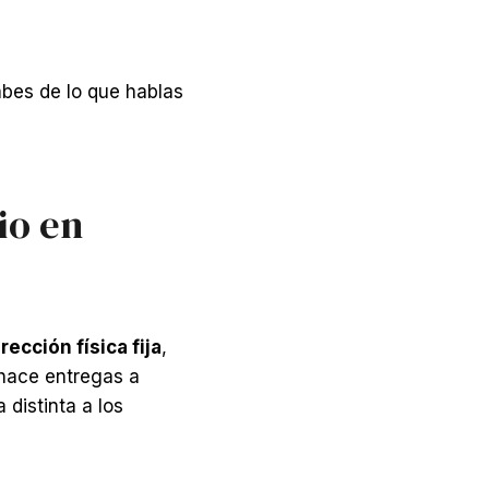
abes de lo que hablas
io en
ección física fija
,
 hace entregas a
 distinta a los