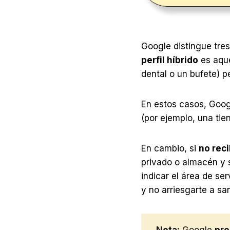
Google distingue tres 
perfil híbrido
es aque
dental o un bufete) p
En estos casos, Goog
(por ejemplo, una tie
En cambio, si
no reci
privado o almacén y s
indicar el área de se
y no arriesgarte a sa