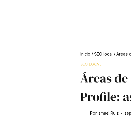
Inicio
/
SEO local
/
Áreas d
SEO LOCAL
Áreas de 
Profile: 
Por
Ismael Ruiz
sep