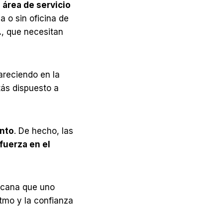
n
área de servicio
 o sin oficina de
.
, que necesitan
areciendo en la
tás dispuesto a
ento
. De hecho, las
fuerza en el
ercana que uno
itmo y la confianza