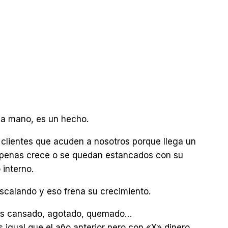
la mano, es un hecho.
clientes que acuden a nosotros porque llega un
apenas crece o se quedan estancados con su
 interno.
calando y eso frena su crecimiento.
bes cansado, agotado, quemado…
 igual que el año anterior pero con «X» dinero