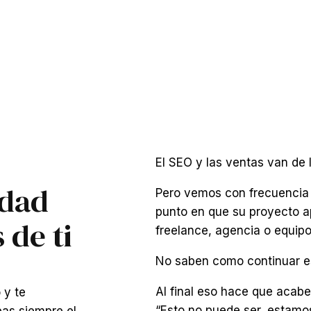
El SEO y las ventas van de 
udad
Pero vemos con frecuencia 
punto en que su proyecto 
 de ti
freelance, agencia o equipo
No saben como continuar es
Al final eso hace que aca
 y te
“Esto no puede ser, estamos
eas siempre el